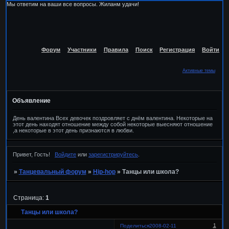
Мы ответим на ваши все вопросы. Жиланм удачи!
Форум
Участники
Правила
Поиск
Регистрация
Войти
Активные темы
Объявление
День валентина Всех девочек поздровляет с днём валентина. Некоторые на
этот день находят отношение между собой некоторые выесняют отношение
,а некоторые в этот день признаются в любви.
Привет, Гость!
Войдите
или
зарегистрируйтесь
.
»
Танцевальный форум
»
Hip-hop
»
Танцы или школа?
Страница:
1
Танцы или школа?
1
Поделиться
2008-02-11