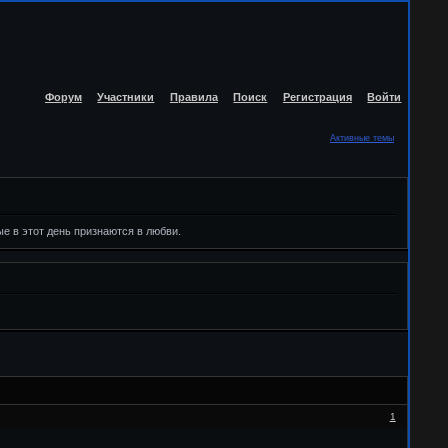
Форум
Участники
Правила
Поиск
Регистрация
Войти
Активные темы
е в этот день признаются в любви.
1