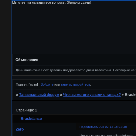
Мы ответим на ваши все вопросы. Жиланм удачи!
Объявление
День валентина Всех девочек поздровляет с днём валентина. Некоторые на 
Привет, Гость!
Войдите
или
зарегистрируйтесь
.
»
Танцевальный форум
»
Что вы могого узнали о танцах?
»
Brack
Страница:
1
Brackdance
Поделиться
2008-02-13 15:22:38
Zaro
Что вы много узнали о Brackdance